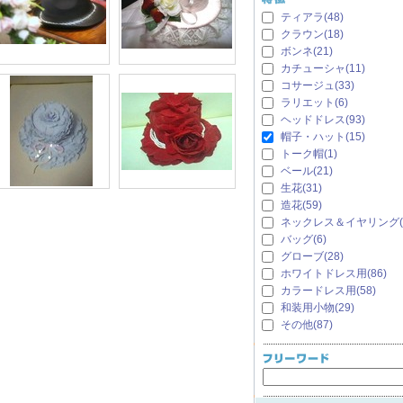
ティアラ(48)
クラウン(18)
ボンネ(21)
カチューシャ(11)
コサージュ(33)
ラリエット(6)
ヘッドドレス(93)
帽子・ハット(15)
トーク帽(1)
ベール(21)
生花(31)
造花(59)
ネックレス＆イヤリング(7
バッグ(6)
グローブ(28)
ホワイトドレス用(86)
カラードレス用(58)
和装用小物(29)
その他(87)