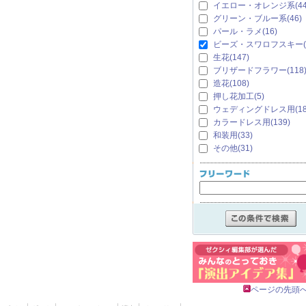
イエロー・オレンジ系(44
グリーン・ブルー系(46)
パール・ラメ(16)
ビーズ・スワロフスキー(1
生花(147)
ブリザードフラワー(118
造花(108)
押し花加工(5)
ウェディングドレス用(18
カラードレス用(139)
和装用(33)
その他(31)
ページの先頭