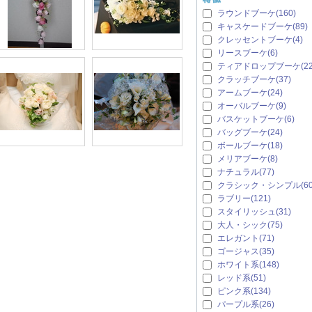
ラウンドブーケ(160)
キャスケードブーケ(89)
クレッセントブーケ(4)
リースブーケ(6)
ティアドロップブーケ(22
クラッチブーケ(37)
アームブーケ(24)
オーバルブーケ(9)
バスケットブーケ(6)
バッグブーケ(24)
ボールブーケ(18)
メリアブーケ(8)
ナチュラル(77)
クラシック・シンプル(60
ラブリー(121)
スタイリッシュ(31)
大人・シック(75)
エレガント(71)
ゴージャス(35)
ホワイト系(148)
レッド系(51)
ピンク系(134)
パープル系(26)