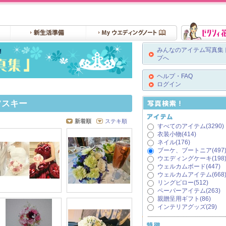
みんなのアイテム写真集
プへ
ヘルプ・FAQ
ログイン
フスキー
新着順
ステキ順
すべてのアイテム(3290)
衣装小物(414)
ネイル(176)
ブーケ、ブートニア(497
ウエディングケーキ(198
ウェルカムボード(447)
ウェルカムアイテム(668
リングピロー(512)
ペーパーアイテム(263)
親贈呈用ギフト(86)
インテリアグッズ(29)