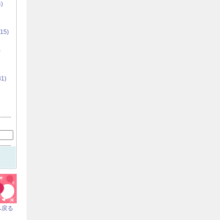
)
5)
)
1)
へ戻る