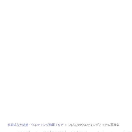
結婚式など結婚・ウエディング情報ＴＯＰ
＞
みんなのウエディングアイテム写真集