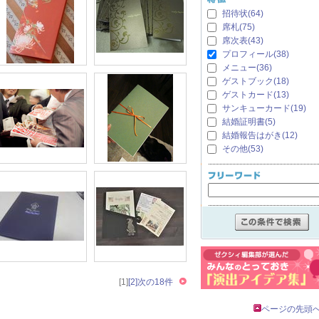
招待状(64)
席札(75)
席次表(43)
プロフィール(38)
メニュー(36)
ゲストブック(18)
ゲストカード(13)
サンキューカード(19)
結婚証明書(5)
結婚報告はがき(12)
その他(53)
[1]
[2]
次の18件
ページの先頭