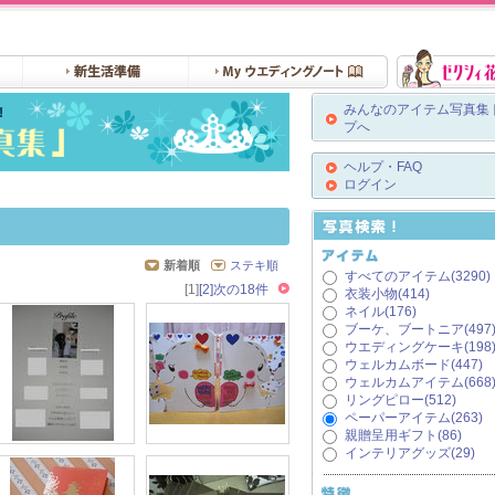
みんなのアイテム写真集
プへ
ヘルプ・FAQ
ログイン
新着順
ステキ順
すべてのアイテム(3290)
[1]
[2]
次の18件
衣装小物(414)
ネイル(176)
ブーケ、ブートニア(497
ウエディングケーキ(198
ウェルカムボード(447)
ウェルカムアイテム(668
リングピロー(512)
ペーパーアイテム(263)
親贈呈用ギフト(86)
インテリアグッズ(29)