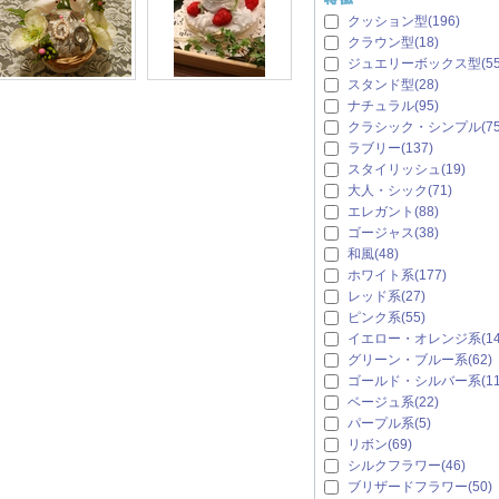
クッション型(196)
クラウン型(18)
ジュエリーボックス型(55
スタンド型(28)
ナチュラル(95)
クラシック・シンプル(75
ラブリー(137)
スタイリッシュ(19)
大人・シック(71)
エレガント(88)
ゴージャス(38)
和風(48)
ホワイト系(177)
レッド系(27)
ピンク系(55)
イエロー・オレンジ系(14
グリーン・ブルー系(62)
ゴールド・シルバー系(11
ベージュ系(22)
パープル系(5)
リボン(69)
シルクフラワー(46)
ブリザードフラワー(50)