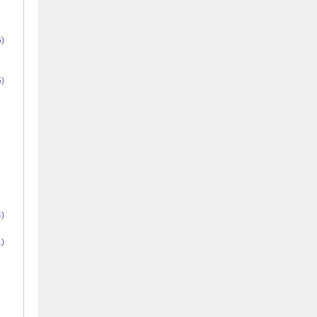
)
)
)
)