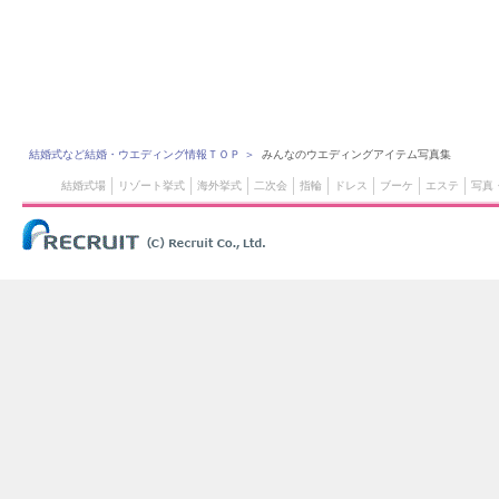
結婚式など結婚・ウエディング情報ＴＯＰ
＞
みんなのウエディングアイテム写真集
結婚式場
リゾート挙式
海外挙式
二次会
指輪
ドレス
ブーケ
エステ
写真