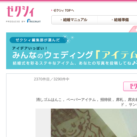
2370件目／3290件中
消しゴムはんこ， ペーパーアイテム， 招待状， 席札， 席次
ド， サ