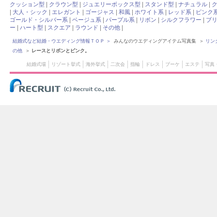
クッション型
|
クラウン型
|
ジュエリーボックス型
|
スタンド型
|
ナチュラル
|
|
大人・シック
|
エレガント
|
ゴージャス
|
和風
|
ホワイト系
|
レッド系
|
ピンク
ゴールド・シルバー系
|
ベージュ系
|
パープル系
|
リボン
|
シルクフラワー
|
ブ
ー
|
ハート型
|
スクエア
|
ラウンド
|
その他
|
結婚式など結婚・ウエディング情報ＴＯＰ
＞
みんなのウエディングアイテム写真集 ＞
リン
の他
＞
レースとリボンとピンク。
結婚式場
リゾート挙式
海外挙式
二次会
指輪
ドレス
ブーケ
エステ
写真