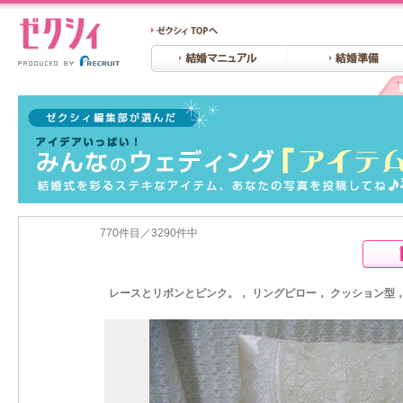
770件目／3290件中
レースとリボンとピンク。， リングピロー， クッション型，