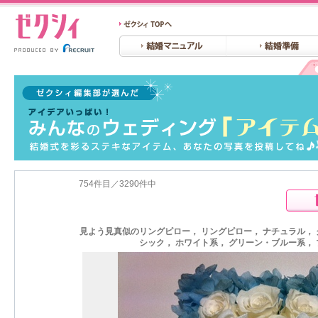
754件目／3290件中
見よう見真似のリングピロー， リングピロー， ナチュラル， 
シック， ホワイト系， グリーン・ブルー系，