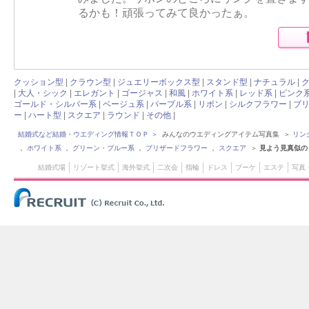
るかも！頑張ってみて良かったぁ。
クッション型
|
クラウン型
|
ジュエリーボックス型
|
スタンド型
|
ナチュラル
|
|
大人・シック
|
エレガント
|
ゴージャス
|
和風
|
ホワイト系
|
レッド系
|
ピンク
ゴールド・シルバー系
|
ベージュ系
|
パープル系
|
リボン
|
シルクフラワー
|
ブ
ー
|
ハート型
|
スクエア
|
ラウンド
|
その他
|
結婚式など結婚・ウエディング情報ＴＯＰ
＞
みんなのウエディングアイテム写真集 ＞
リン
，
ホワイト系
，
グリーン・ブルー系
，
ブリザードフラワー
，
スクエア
＞
見よう見真似の
結婚式場
リゾート挙式
海外挙式
二次会
指輪
ドレス
ブーケ
エステ
写真