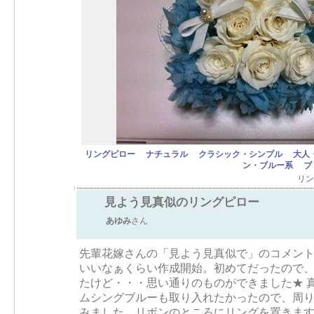
リングピロー
ナチュラル
クラシック・シンプル
大人
ン・ブルー系
ブ
リン
見よう見真似のリングピロー
あゆみ
さん
先輩花嫁さんの「見よう見真似で」のコメン
いいなぁくらい作成開始。初めてだったので
たけど・・・思い通りのものができました★ 
ムシングブルーも取り入れたかったので、周
みました。リボンのところにリングを置きます