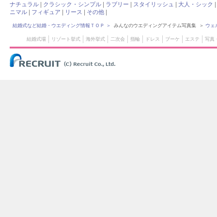
ナチュラル
|
クラシック・シンプル
|
ラブリー
|
スタイリッシュ
|
大人・シック
ニマル
|
フィギュア
|
リース
|
その他
|
結婚式など結婚・ウエディング情報ＴＯＰ
＞
みんなのウエディングアイテム写真集 ＞
ウェ
結婚式場
リゾート挙式
海外挙式
二次会
指輪
ドレス
ブーケ
エステ
写真