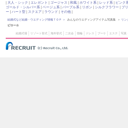
|
大人・シック
|
エレガント
|
ゴージャス
|
和風
|
ホワイト系
|
レッド系
|
ピンク
ゴールド・シルバー系
|
ベージュ系
|
パープル系
|
リボン
|
シルクフラワー
|
ブ
ー
|
ハート型
|
スクエア
|
ラウンド
|
その他
|
結婚式など結婚・ウエディング情報ＴＯＰ
＞
みんなのウエディングアイテム写真集 ＞
リン
ピロー☆
結婚式場
リゾート挙式
海外挙式
二次会
指輪
ドレス
ブーケ
エステ
写真