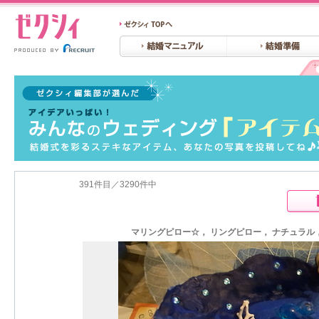
391件目／3290件中
マリングピロー☆， リングピロー， ナチュラル