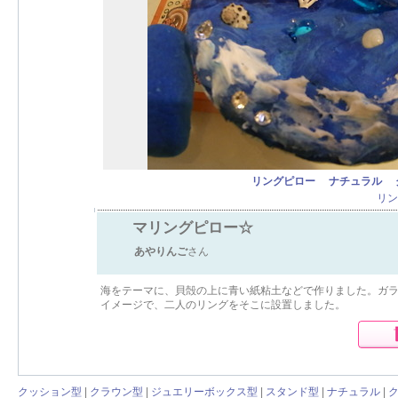
リングピロー
ナチュラル
リン
マリングピロー☆
あやりんご
さん
海をテーマに、貝殻の上に青い紙粘土などで作りました。ガ
イメージで、二人のリングをそこに設置しました。
クッション型
|
クラウン型
|
ジュエリーボックス型
|
スタンド型
|
ナチュラル
|