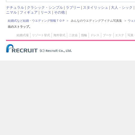
ナチュラル
|
クラシック・シンプル
|
ラブリー
|
スタイリッシュ
|
大人・シック
ニマル
|
フィギュア
|
リース
|
その他
|
結婚式など結婚・ウエディング情報ＴＯＰ
＞
みんなのウエディングアイテム写真集 ＞
ウェ
出のストラップ。
結婚式場
リゾート挙式
海外挙式
二次会
指輪
ドレス
ブーケ
エステ
写真