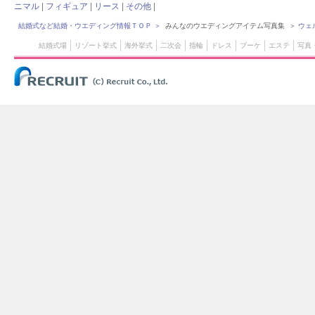
ニマル
|
フィギュア
|
リース
|
その他
|
結婚式など結婚・ウエディング情報ＴＯＰ
＞
みんなのウエディングアイテム写真集 ＞
ウェ
結婚式場
リゾート挙式
海外挙式
二次会
指輪
ドレス
ブーケ
エステ
写真